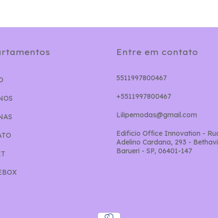
rtamentos
Entre em contato
5511997800467
O
+5511997800467
NOS
Lilipemodas@gmail.com
NAS
Edificio Office Innovation - Ru
ATO
Adelino Cardana, 293 - Bethavil
Barueri - SP, 06401-147
ET
EBOX