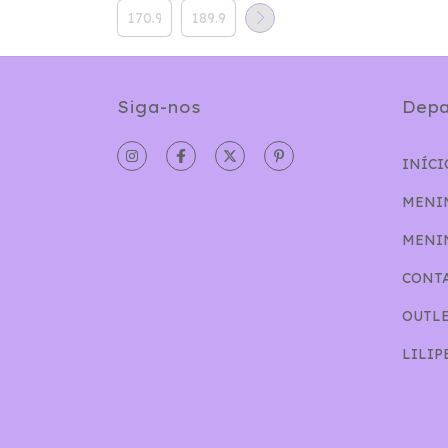
Siga-nos
Depa
INÍCI
MENI
MENI
CONT
OUTL
LILIP